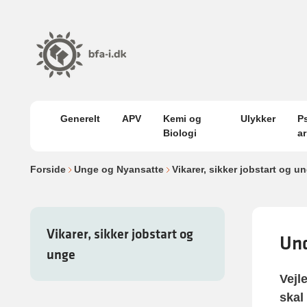
Generelt
APV
Kemi og
Ulykker
P
Biologi
a
Forside
Unge og Nyansatte
Vikarer, sikker jobstart og u
Vikarer, sikker jobstart og
Und
unge
Vejl
skal