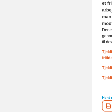
et f
arbe
man 
modt
Der e
genne
til d
Tjekl
friti
Tjekl
Tjekl
Hent 