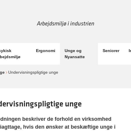
Arbejdsmiljø i industrien
sykisk
Ergonomi
Unge og
Seniorer
I
rbejdsmiljø
Nyansatte
nge
Undervisningspligtige unge
ervisningspligtige unge
edningen beskriver de forhold en virksomhed
 iagttage, hvis den ønsker at beskæftige unge i