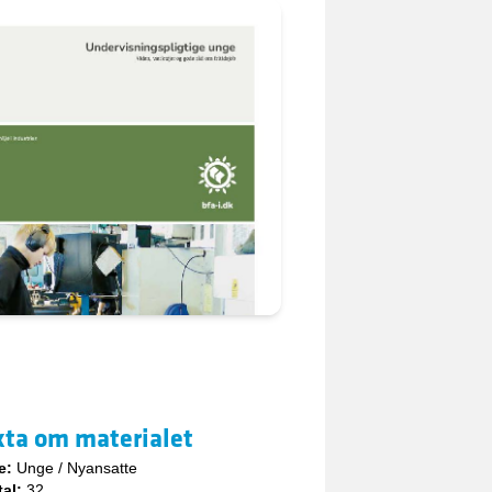
kta om materialet
e:
Unge / Nyansatte
tal:
32