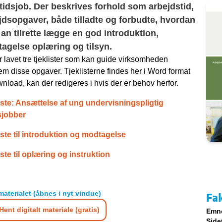
ritidsjob. Der beskrives forhold som arbejdstid,
jdsopgaver, både tilladte og forbudte, hvordan
an tilrette lægge en god introduktion,
agelse oplæring og tilsyn.
r lavet tre tjeklister som kan guide virksomheden
m disse opgaver. Tjeklisterne findes her i Word format
ownload, kan der redigeres i hvis der er behov herfor.
iste: Ansættelse af ung undervisningspligtig
dsjobber
iste til introduktion og modtagelse
iste til oplæring og instruktion
materialet (åbnes i nyt vindue)
Fa
Hent digitalt materiale (gratis)
Emn
Side