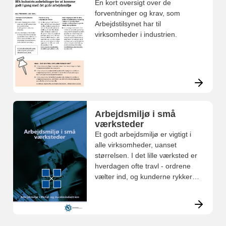
En kort oversigt over de
forventninger og krav, som
Arbejdstilsynet har til
virksomheder i industrien.
Arbejdsmiljø i små
værksteder
Et godt arbejdsmiljø er vigtigt i
alle virksomheder, uanset
størrelsen. I det lille værksted er
hverdagen ofte travl - ordrene
vælter ind, og kunderne rykker i
den anden ende. Derfor kan det
være svært at se, hvordan der
også skal blive tid til
arbejdsmiljøet.