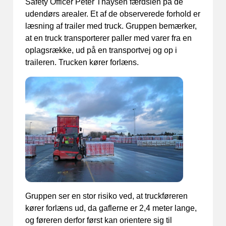
Safety Officer Peter Thaysen færdslen på de
udendørs arealer. Et af de observerede forhold er
læsning af trailer med truck. Gruppen bemærker,
at en truck transporterer paller med varer fra en
oplagsrække, ud på en transportvej og op i
traileren. Trucken kører forlæns.
Gruppen ser en stor risiko ved, at truckføreren
kører forlæns ud, da gaflerne er 2,4 meter lange,
og føreren derfor først kan orientere sig til