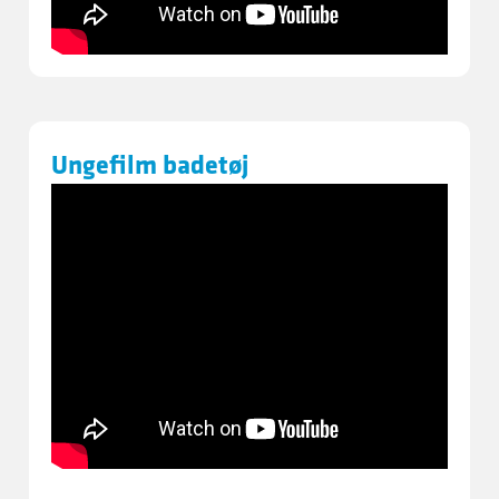
Ungefilm badetøj