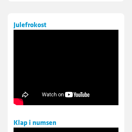
Julefrokost
Klap i numsen