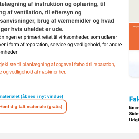
ettelægning af instruktion og oplæring, til
ng af ventilation, til eftersyn og
sanvisninger, brug af værnemidler og hvad
gør hvis uheldet er ude.
dningen er primært rettet til virksomheder, som udfører
er i form af reparation, service og vedligehold, for andre
omheder
tjekliste til planlægning
af opgave i forhold til reparation,
e og vedligehold af maskiner her.
materialet (åbnes i nyt vindue)
Fa
Hent digitalt materiale (gratis)
Emn
Side
Udgi