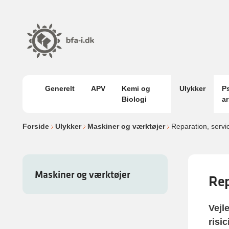
Generelt
APV
Kemi og
Ulykker
P
Biologi
a
Forside
Ulykker
Maskiner og værktøjer
Reparation, servi
Maskiner og værktøjer
Rep
Vejl
risi