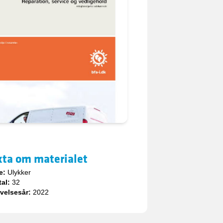
kta om materialet
e:
Ulykker
tal:
32
velsesår:
2022