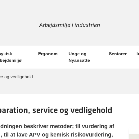
Arbejdsmiljø i industrien
sykisk
Ergonomi
Unge og
Seniorer
I
rbejdsmiljø
Nyansatte
ce og vedligehold
aration, service og vedligehold
edningen beskriver metoder; til vurdering af
ci, til at lave APV og kemisk risikovurdering,