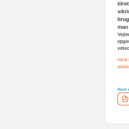
tilr
sikri
brug
man 
Vejle
opgav
virks
Hent 
servic
Hent 