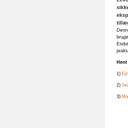
sikk
eksp
till
Denne
bruge
Endvi
praks
Hent 
1)
Ejn
2)
Se
3)
Ma