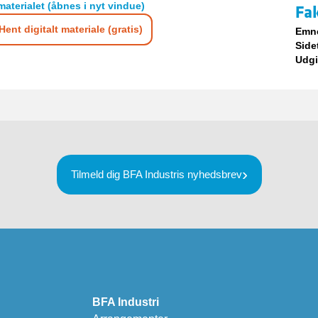
materialet (åbnes i nyt vindue)
Fa
Hent digitalt materiale (gratis)
Emn
Side
Udgi
Tilmeld dig BFA Industris nyhedsbrev
BFA Industri