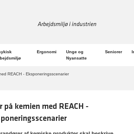
Arbejdsmiljø i industrien
sykisk
Ergonomi
Unge og
Seniorer
I
rbejdsmiljø
Nyansatte
med REACH - Eksponeringsscenarier
r på kemien med REACH -
poneringsscenarier
randører af kemiske produkter skal beskrive