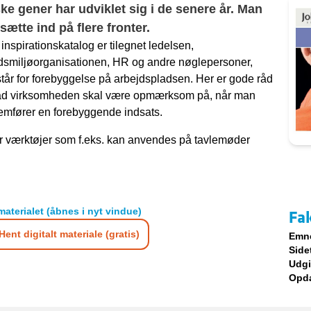
ske gener har udviklet sig i de senere år. Man
sætte ind på flere fronter.
 inspirationskatalog er tilegnet ledelsen,
dsmiljøorganisationen, HR og andre nøglepersoner,
tår for forebyggelse på arbejdspladsen. Her er gode råd
vad virksomheden skal være opmærksom på, når man
mfører en forebyggende indsats.
r værktøjer som f.eks. kan anvendes på tavlemøder
materialet (åbnes i nyt vindue)
Fa
Hent digitalt materiale (gratis)
Emn
Side
Udgi
Opda