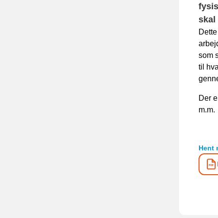
fysi
skal 
Dette
arbej
som s
til h
genne
Der e
m.m.
Hent 