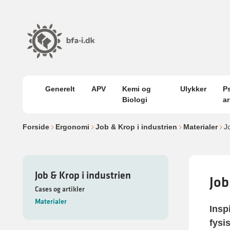
Generelt
APV
Kemi og
Ulykker
P
Biologi
a
Forside
Ergonomi
Job & Krop i industrien
Materialer
J
Job & Krop i industrien
Job
Cases og artikler
Materialer
Insp
fysi