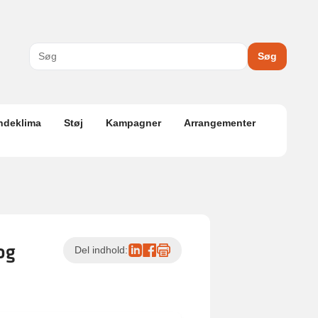
Søg
ndeklima
Støj
Kampagner
Arrangementer
og
Del indhold: