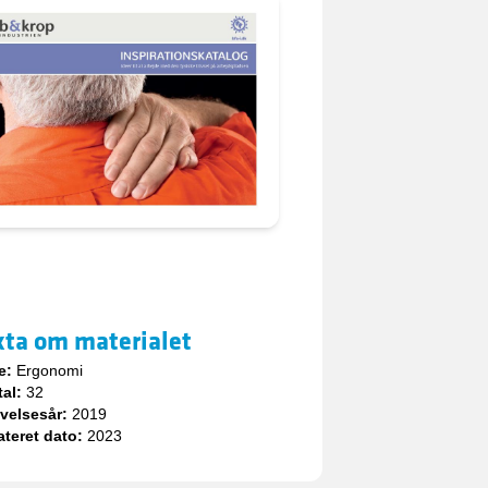
kta om materialet
e:
Ergonomi
tal:
32
velsesår:
2019
teret dato:
2023