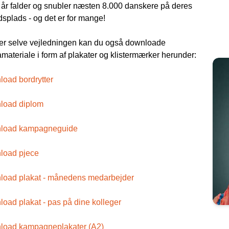
 år falder og snubler næsten 8.000 danskere på deres
dsplads - og det er for mange!
r selve vejledningen kan du også downloade
amateriale i form af plakater og klistermærker herunder:
oad bordrytter
load diplom
load kampagneguide
load pjece
oad plakat - månedens medarbejder
oad plakat - pas på dine kolleger
load kampagneplakater (A2)