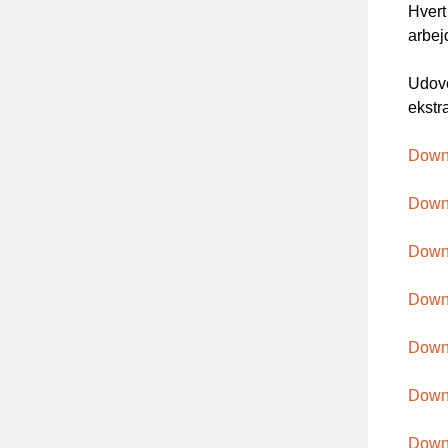
Hvert
arbej
Udove
ekstr
Downl
Down
Down
Down
Downl
Downl
Down