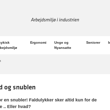
Arbejdsmiljø i industrien
sykisk
Ergonomi
Unge og
Seniorer
I
rbejdsmiljø
Nyansatte
n
d og snublen
or en snubler! Faldulykker sker altid kun for de
e .. Eller hvad?