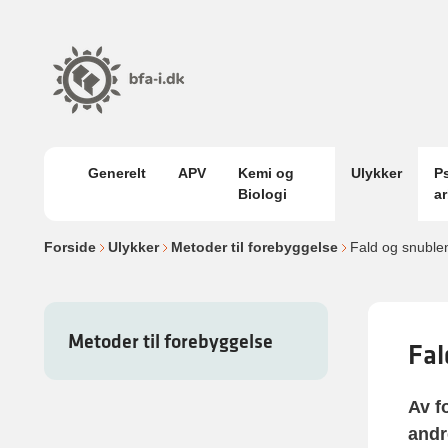
Generelt
APV
Kemi og
Ulykker
P
Biologi
a
Forside
Ulykker
Metoder til forebyggelse
Fald og snuble
Metoder til forebyggelse
Fal
Av f
andr