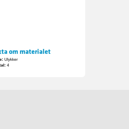
kta om materialet
e:
Ulykker
tal:
4