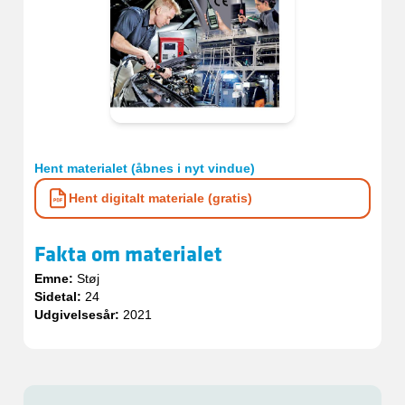
Hent materialet (åbnes i nyt vindue)
Hent digitalt materiale (gratis)
Fakta om materialet
Emne:
Støj
Sidetal:
24
Udgivelsesår:
2021